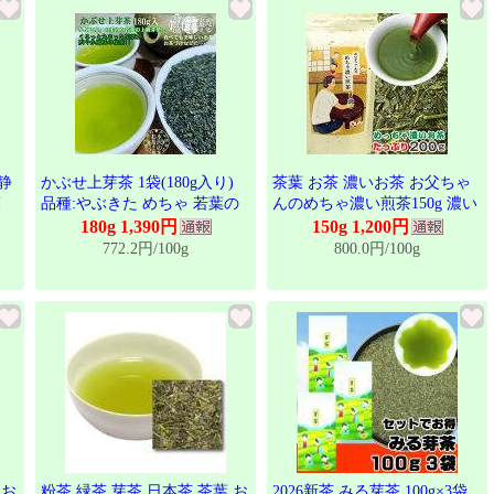
静
かぶせ上芽茶 1袋(180g入り)
茶葉 お茶 濃いお茶 お父ちゃ
葉
品種:やぶきた めちゃ 若葉の
んのめちゃ濃い煎茶150g 濃い
緑
お茶 一番茶 希少茶葉 日本茶
お茶が好きな方におすすめ 煎
180g 1,390円
150g 1,200円
普
三重県 水沢茶 本場 本物 旨味
茶と芽茶と粉茶が入ったお得
772.2円/100g
800.0円/100g
茶葉 お茶っ葉 お茶葉 かぶせ
なお茶 日本茶 緑茶 経済的な
茶 最上級芽茶 水出し緑茶 水
お茶
出し茶 水出し緑茶 伝統 茶粥
料理 美味しい 美味しいお茶
料理 緑 爽やか スッキリ ギフ
ト
 お
粉茶 緑茶 芽茶 日本茶 茶葉 お
2026新茶 みる芽茶 100g×3袋