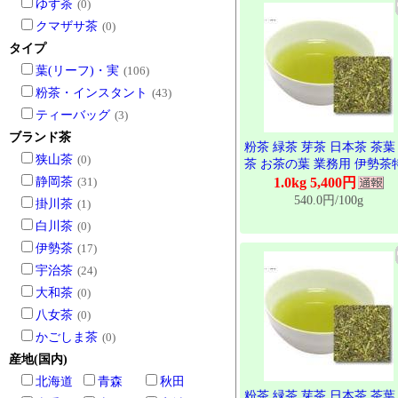
ゆず茶
(0)
クマザサ茶
(0)
タイプ
葉(リーフ)・実
(106)
粉茶・インスタント
(43)
ティーバッグ
(3)
ブランド茶
粉茶 緑茶 芽茶 日本茶 茶葉
狭山茶
(0)
茶 お茶の葉 業務用 伊勢茶
上粉茶 1kg
静岡茶
(31)
1.0kg 5,400円
540.0円/100g
掛川茶
(1)
白川茶
(0)
伊勢茶
(17)
宇治茶
(24)
大和茶
(0)
八女茶
(0)
かごしま茶
(0)
産地(国内)
北海道
青森
秋田
粉茶 緑茶 芽茶 日本茶 茶葉