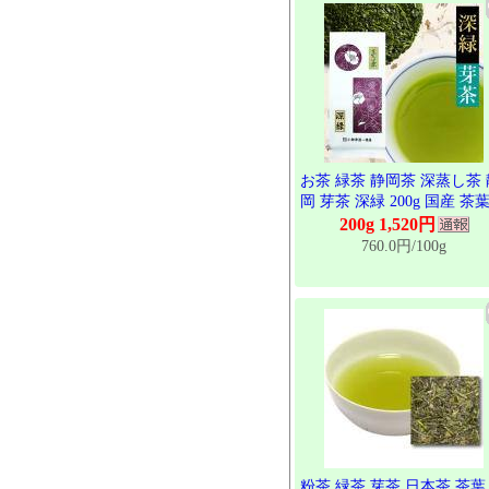
お茶 緑茶 静岡茶 深蒸し茶 
岡 芽茶 深緑 200g 国産 茶
健康 茶 一番茶 高級 水出し
200g 1,520円
茶 日本茶 カテキン 自宅用 
760.0円/100g
段飲み
粉茶 緑茶 芽茶 日本茶 茶葉