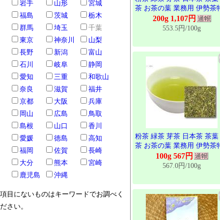
岩手
山形
宮城
茶 お茶の葉 業務用 伊勢茶
福島
茨城
栃木
上粉茶 200g
200g 1,107円
群馬
埼玉
千葉
553.5円/100g
東京
神奈川
山梨
長野
新潟
富山
石川
岐阜
静岡
愛知
三重
和歌山
奈良
滋賀
福井
京都
大阪
兵庫
岡山
広島
鳥取
島根
山口
香川
粉茶 緑茶 芽茶 日本茶 茶葉
愛媛
徳島
高知
茶 お茶の葉 業務用 伊勢茶
福岡
佐賀
長崎
上粉茶 100g
100g 567円
大分
熊本
宮崎
567.0円/100g
鹿児島
沖縄
項目にないものはキーワードでお調べく
ださい。