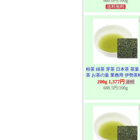
680.0円/100g
送料無料
粉茶 緑茶 芽茶 日本茶 茶葉
茶 お茶の葉 業務用 伊勢茶
上粉茶 200g
200g 1,377円
688.5円/100g