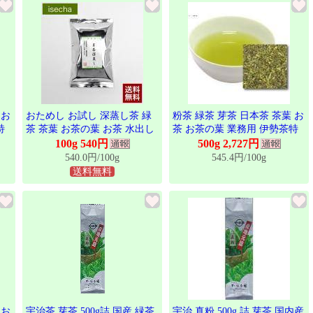
 お
おためし お試し 深蒸し茶 緑
粉茶 緑茶 芽茶 日本茶 茶葉 お
特
茶 茶葉 お茶の葉 お茶 水出し
茶 お茶の葉 業務用 伊勢茶特
伊勢茶 芽茶 深蒸し 100g メー
上粉茶 500g
100g 540円
500g 2,727円
ル便 送料無料 伊勢 丸中製茶
540.0円/100g
545.4円/100g
送料無料
 お
宇治茶 芽茶 500g詰 国産 緑茶
宇治 真粉 500g 詰 芽茶 国内産