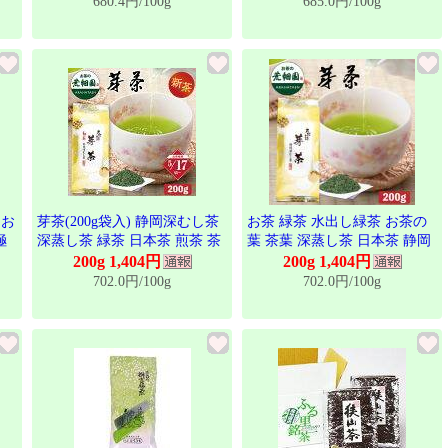
680.4円/100g
685.0円/100g
 お
芽茶(200g袋入) 静岡深むし茶
お茶 緑茶 水出し緑茶 お茶の
極
深蒸し茶 緑茶 日本茶 煎茶 茶
葉 茶葉 深蒸し茶 日本茶 静岡
葉 ギフト 健康茶 静岡茶 お茶
茶 芽茶 芽茶200g ポイント利
200g 1,404円
200g 1,404円
荒畑園 プレゼント 新茶 2026
用 ポイント消化 爆買
702.0円/100g
702.0円/100g
定番銘茶