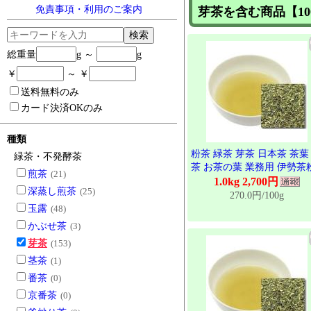
免責事項・利用のご案内
芽茶を含む商品【1
検索
総重量
g ～
g
￥
～ ￥
送料無料のみ
カード決済OKのみ
種類
粉茶 緑茶 芽茶 日本茶 茶葉
緑茶・不発酵茶
茶 お茶の葉 業務用 伊勢茶
煎茶
(21)
茶 1kg
1.0kg 2,700円
深蒸し煎茶
(25)
270.0円/100g
玉露
(48)
かぶせ茶
(3)
芽茶
(153)
茎茶
(1)
番茶
(0)
京番茶
(0)