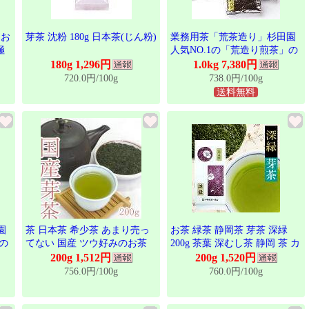
 お
芽茶 沈粉 180g 日本茶(じん粉)
業務用茶「荒茶造り」杉田園
極
人気NO.1の「荒造り煎茶」の
1Kgパック。煎茶、くき茶、
180g 1,296円
1.0kg 7,380円
芽茶、粉茶が入っています。
720.0円/100g
738.0円/100g
送料無料
園
茶 日本茶 希少茶 あまり売っ
お茶 緑茶 静岡茶 芽茶 深緑
の
てない 国産 ツウ好みのお茶
200g 茶葉 深むし茶 静岡 茶 カ
、
甚 200g 芽茶 めちゃ
テキン 健康 日本茶 国産 リー
200g 1,512円
200g 1,520円
。
フティー 業務用 自宅用 来客
756.0円/100g
760.0円/100g
用 プレゼント ギフト お土産