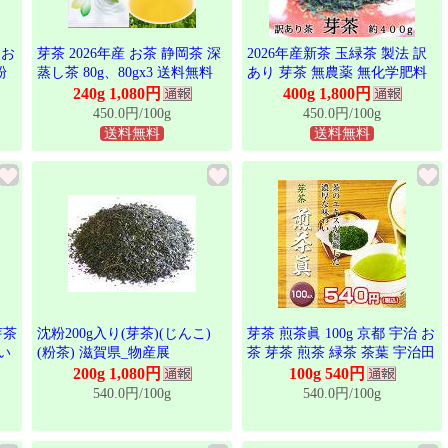
 お
芽茶 2026年産 お茶 静岡茶 深
2026年産新茶 玉緑茶 製法 訳
粉
蒸し茶 80g、80gx3 送料無料
あり 芽茶 無農薬 無化学肥料
栽培茶「芽茶」 1袋 約400g *
240g 1,080円
400g 1,800円
ゆうパケット便送料込
450.0円/100g
450.0円/100g
送料無料
送料無料
芽茶
沈粉200g入り(芽茶)(じんこ)
芽茶 煎茶眞 100g 京都 宇治 お
濃い
(粉茶) 滋賀県_物産展
茶 芽茶 煎茶 緑茶 茶葉 宇治田
産
原製茶場 ギフト 贈答 進物 職
200g 1,080円
100g 540円
場 茶葉 ご挨拶 お中元
540.0円/100g
540.0円/100g