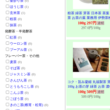
釜炒り茶
(0)
ほうじ茶
(1)
玄米茶
(1)
粉茶 緑茶 芽茶 日本茶 茶葉
茶 お茶の葉 業務用 伊勢茶
粉茶
(0)
茶 100g
100g 297円
抹茶
(0)
297.0円/100g
発酵茶・半発酵茶
紅茶
(0)
ウーロン茶
(0)
プーアル茶
(3)
フレーバー茶・その他
麦茶
(0)
そば茶
(0)
ジャスミン茶
(0)
さんぴん茶
(0)
コク・旨み凝縮 丸福製茶 
とうもろこし茶
(0)
100g お茶の芽 緑茶 お茶 
め 茶葉 贈り物 国産 静岡県
100g 509円
こんぶ茶
(0)
509.0円/100g
ごぼう茶
(0)
きのこ茶(椎茸・松茸)
(0)