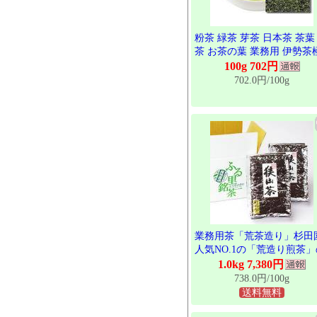
粉茶 緑茶 芽茶 日本茶 茶葉
茶 お茶の葉 業務用 伊勢茶
上粉茶 100g
100g 702円
702.0円/100g
業務用茶「荒茶造り」杉田
人気NO.1の「荒造り煎茶」
1Kgパック。煎茶、くき茶
1.0kg 7,380円
芽茶、粉茶が入っています
738.0円/100g
送料無料