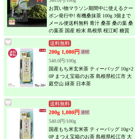
540.0円/100g
お買い物マラソン期間中に使えるクー
ポン発行中! 有機桑抹茶 100g 3個まで
メール便送料無料 青汁 桑茶 桑の葉 桑
の葉茶 国産 粉末 島根県 桜江町 糖質
対策 桜江町桑茶生産組合 しまね有機
送料無料
ファーム オーガニック Organic Mulber
200g 1,080円
ry Matcha 1 piece 100g
540.0円/100g
国産もち米玄米茶 ティーバッグ 10g×2
0P まつえ宝箱のお茶 島根県松江市 大
庭空山 緑茶 日本茶
送料無料
200g 1,080円
540.0円/100g
国産もち米玄米茶 ティーバッグ 10g×2
0P まつえ宝箱のお茶 島根県松江市 大