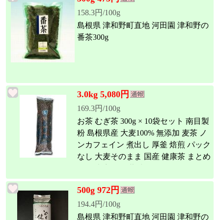
158.3円/100g
島根県 津和野町直地 河田園 津和野の
番茶300g
3.0kg 5,080円
169.3円/100g
お茶 むぎ茶 300g × 10袋セット 南目製
粉 島根県産 大麦100% 無添加 麦茶 ノ
ンカフェイン 煮出し 厚釜 焙煎 パック
なし 大麦そのまま 国産 健康茶 まとめ
買い 大容量 備蓄 常備用
500g 972円
194.4円/100g
島根県 津和野町直地 河田園 津和野の