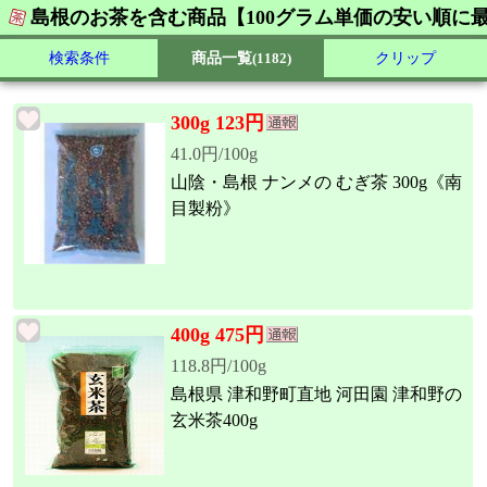
島根のお茶を含む商品【100グラム単価の安い順に
検索条件
商品一覧
(1182)
クリップ
300g 123円
41.0円/100g
山陰・島根 ナンメの むぎ茶 300g《南
目製粉》
400g 475円
118.8円/100g
島根県 津和野町直地 河田園 津和野の
玄米茶400g