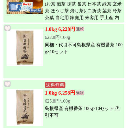
(お茶 煎茶 抹茶 番茶 日本茶 緑茶 玄米
茶 ほうじ茶 焙じ茶)/ 白折茶 茎茶 冷茶
茶葉 自宅用 家庭用 来客用 手土産 内
祝い 島根)
1.0kg 6,228円
622.8円/100g
同梱・代引不可島根県産 有機番茶 100
g×10セット
送料無料
1.0kg 6,258円
625.8円/100g
島根県産 有機番茶 100g×10セット 代
引不可