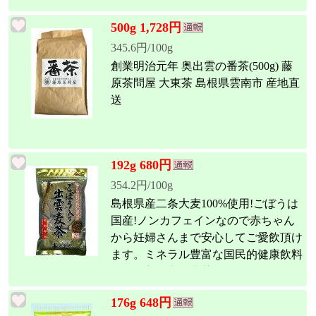
500g 1,728円
345.6円/100g
創業明治元年 奥出雲の番茶(500g) 藤
原茶問屋 大東茶 島根県雲南市 産地直
送
192g 680円
354.2円/100g
島根県産二条大麦100%使用!ごぼうは
国産!ノンカフェインなので赤ちゃん
から妊婦さんまで安心してご愛飲頂け
ます。ミネラル豊富な国民的健康飲料
ごぼう入り出雲麦茶 8g×24p RCP
176g 648円