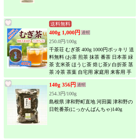
送料無料
400g 1,000円
250.0円/100g
千茶荘 むぎ茶 400g 1000円ポッキリ 送
料無料 (お茶 煎茶 抹茶 番茶 日本茶 緑
茶 玄米茶 ほうじ茶 焙じ茶)/ 白折茶 茎
茶 冷茶 茶葉 自宅用 家庭用 来客用 手
土産 内祝い 島根)
140g 356円
254.3円/100g
島根県 津和野町直地 河田園 津和野の
日乾番茶(にっかんばんちゃ)140g