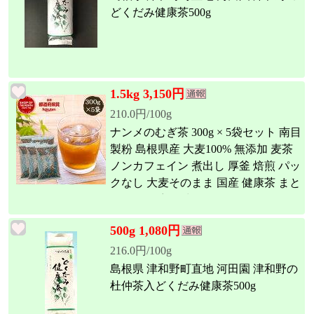
どくだみ健康茶500g
1.5kg 3,150円
210.0円/100g
ナンメのむぎ茶 300g × 5袋セット 南目
製粉 島根県産 大麦100% 無添加 麦茶
ノンカフェイン 煮出し 厚釜 焙煎 パッ
クなし 大麦そのまま 国産 健康茶 まと
め買い 自宅用 常備用
500g 1,080円
216.0円/100g
島根県 津和野町直地 河田園 津和野の
杜仲茶入どくだみ健康茶500g