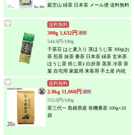
庭空山 緑茶 日本茶 メール便 送料無料
送料無料
300g 1,632円
544.0円/100g
千茶荘 はと麦入り 茎ほうじ茶 300g(お
茶 煎茶 抹茶 番茶 日本茶 緑茶 玄米茶
ほうじ茶 焙じ茶)/ 白折茶 茎茶 冷茶 茶
葉 自宅用 家庭用 来客用 手土産 内祝
い 島根)
送料無料
2.0kg 11,060円
553.0円/100g
茶三代一 島根県産 有機番茶 100g×20
袋