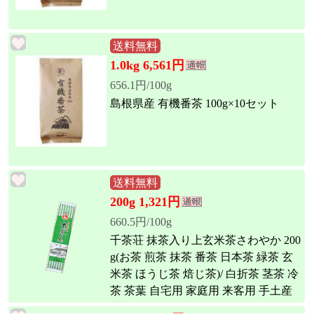
送料無料
1.0kg 6,561円
656.1円/100g
島根県産 有機番茶 100g×10セット
送料無料
200g 1,321円
660.5円/100g
千茶荘 抹茶入り上玄米茶さわやか 200
g(お茶 煎茶 抹茶 番茶 日本茶 緑茶 玄
米茶 ほうじ茶 焙じ茶)/ 白折茶 茎茶 冷
茶 茶葉 自宅用 家庭用 来客用 手土産
内祝い 島根)