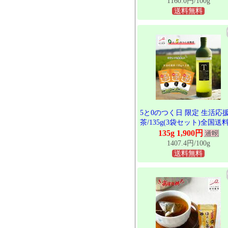
1160.0円/100g
チ農法 体から温まる これ
送料無料
の季節に TBG-056
5と0のつく日 限定 生活応
茶/135g(3袋セット)全国送
料 お茶 緑茶 日本茶 茨城県
135g 1,900円
猿島茶 さしま茶 松田製茶 
1407.4円/100g
本茶インストラクターがブ
送料無料
ックアーチ農法でつくりま
た お試しください クリッ
スト SET-021