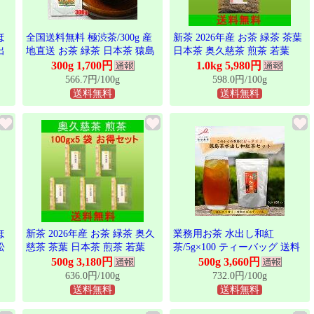
ほ
全国送料無料 極渋茶/300g 産
新茶 2026年産 お茶 緑茶 茶葉
出
地直送 お茶 緑茶 日本茶 猿島
日本茶 奥久慈茶 煎茶 若葉
茶
茶 さしま茶 茨城県産 茶葉 お
1kgサイズ お徳品 大容量 お徳
300g 1,700円
1.0kg 5,980円
社
すすめ品 とにかく「渋いお
用 茨城 大子銘茶 お茶の葉
566.7円/100g
598.0円/100g
ター
茶」が好きなあなたにオスス
送料無料
送料無料
得
メ
強
ほ
新茶 2026年産 お茶 緑茶 奥久
業務用お茶 水出し和紅
松
慈茶 茶葉 日本茶 煎茶 若葉
茶/5g×100 ティーバッグ 送料
年寄
100gx5袋 500g お徳セット 大
無料 産地直送 猿島茶 お買い
500g 3,180円
500g 3,660円
容量 茨城 大子銘茶
得品 茨城県 簡単 便利 後片付
636.0円/100g
732.0円/100g
けだってラクラク TBG-104
送料無料
送料無料