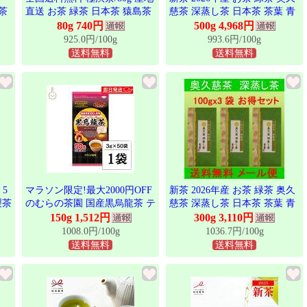
茶
直送 お茶 緑茶 日本茶 猿島茶
慈茶 深蒸し茶 日本茶 茶葉 青
製茶
さしま茶 茨城県産 茶葉 おす
葉 100gx5袋 お徳セット 茨城
80g 740円
500g 4,968円
ク
すめ品 とにかく「渋いお茶」
大子銘茶
925.0円/100g
993.6円/100g
ア
が好きなあなたにオススメ
送料無料
送料無料
LEF-011
 5
マラソン限定!最大2000円OFF
新茶 2026年産 お茶 緑茶 奥久
製茶
のむらの茶園 国産黒烏龍茶 テ
慈茶 深蒸し茶 日本茶 茶葉 青
売
ィーバッグ 3g x 50袋 烏龍茶
葉 100gx3袋 お徳セット 茨城
150g 1,512円
300g 3,110円
で
黒烏龍茶 うーろん茶 ウーロン
のお茶
1008.0円/100g
1036.7円/100g
茶 ウーロン 烏龍 三角ティー
送料無料
送料無料
バッグ ティーバック パック
ティー ポリフェノール さしま
茶 国産茶葉 国内製造 茶葉
100%使用 さしま産 茨城 福袋