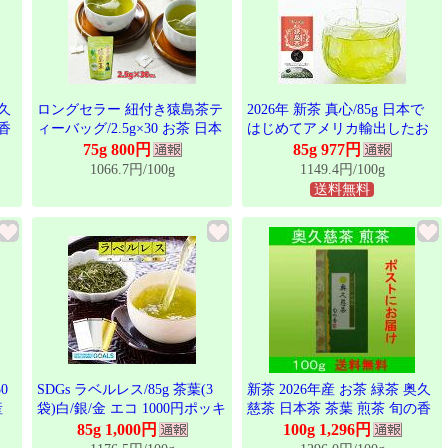
奥久
ロングセラー 紐付き猿島茶テ
2026年 新茶 真心/85g 日本で
香
ィーバッグ/2.5g×30 お茶 日本
はじめてアメリカ輸出したお
大
茶 猿島茶 茨城県 産地直送 松
茶茶葉 緑茶 送料無料 産地直
75g 800円
85g 977円
田製茶 らくらく お湯出し専用
送 日本茶インストラクター 茨
1066.7円/100g
1149.4円/100g
これからの季節に TBG-002
城県 猿島茶 オフィス 息抜き
送料無料
リーフ さしま茶 The first
Japanese tea to be exported to the
United States LEF-003
0
SDGs ラベルレス/85g 茶葉(3
新茶 2026年産 お茶 緑茶 奥久
産
袋)白/銀/金 エコ 1000円ポッキ
慈茶 日本茶 茶葉 煎茶 旬の香
ンス
リ クリックポスト 送料無料
100g 茨城県産のお茶 大子銘茶
85g 1,000円
100g 1,296円
ー
猿島茶 茨城 LEF-021/022/023
お茶の葉