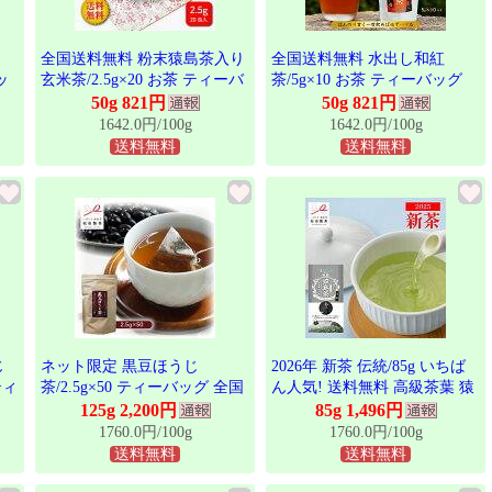
全国送料無料 粉末猿島茶入り
全国送料無料 水出し和紅
ッ
玄米茶/2.5g×20 お茶 ティーバ
茶/5g×10 お茶 ティーバッグ
さ
ッグ 茨城県 日本茶インストラ
日本茶 茨城県産 猿島茶 さし
50g 821円
50g 821円
らコ
クター監修 クリックポスト 松
ま茶 片付け簡単 ラクラク お
1642.0円/100g
1642.0円/100g
け
田製茶 猿島茶 さしま茶 TBG-
湯出しも美味しいから1年中お
送料無料
送料無料
-
006
飲みいただけます ティーパッ
ク TBG-008
じ
ネット限定 黒豆ほうじ
2026年 新茶 伝統/85g いちば
ティ
茶/2.5g×50 ティーバッグ 全国
ん人気! 送料無料 高級茶葉 猿
し
送料無料 産地直送 国産 くろ
島茶 さしま茶 茨城県 名産品
125g 2,200円
85g 1,496円
まめ 焙じ茶 紐付き 簡単 便利
クリックポスト 松田製茶 日本
1760.0円/100g
1760.0円/100g
猿島茶 さしま茶 茨城県 名産
茶インストラクター考案 ブラ
送料無料
送料無料
品 おすすめ品 カフェイン 少
ックアーチ農法で作りました
なめ 就寝前 眠れなくならない
お茶農家の愛用茶 新茶に切り