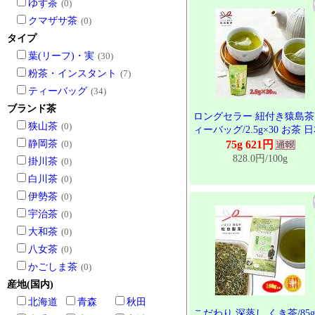
ゆず茶
(0)
クマザサ茶
(0)
タイプ
葉(リーフ)・実
(30)
粉茶・インスタント
(7)
ティーバッグ
(34)
ブランド茶
ロングセラー 紐付き猿島茶
狭山茶
(0)
ィーバッグ/2.5g×30 お茶 
茶 猿島茶 茨城県 産地直送 
静岡茶
(0)
75g 621円
田製茶 らくらく お湯出し
828.0円/100g
掛川茶
(0)
これからの季節に TBG-002
白川茶
(0)
伊勢茶
(0)
宇治茶
(0)
大和茶
(0)
八女茶
(0)
かごしま茶
(0)
産地(国内)
北海道
青森
秋田
こだわり 深蒸し くき茶/85g