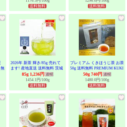
1176.5円/100g
1296.0円/100g
から
送料無料
送料無料
援
2026年 新茶 輝き/85g 売れて
プレミアム くきほうじ茶 お茶
料無
ます! 産地直送 送料無料 茨城
50g 送料無料 PREMIUM KUKI
産
県 猿島茶 さしま茶 こだわり
HOJI 茨城県産 松田製茶 名産
85g 1,236円
50g 740円
日
製法 深い香り 旨味 The first
品 子供からお年寄りまで 幅広
1454.1円/100g
1480.0円/100g
ラ
Japanese tea to be exported to the
く人気 LEF-016
送料無料
送料無料
し
United States アメリカにはじ
クポ
めて輸出された2024年の新茶
に切り替わりました LEF-002