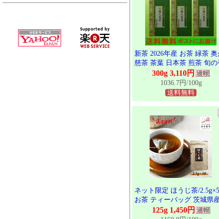
新茶 2026年産 お茶 緑茶 
慈茶 茶葉 日本茶 煎茶 旬の
100gx3袋 お徳セット 茨城 
300g 3,110円
子銘茶 お茶の葉
1036.7円/100g
送料無料
ネット限定 ほうじ茶/2.5g×5
お茶 ティーバッグ 茨城県
松田製茶 猿島茶 日本茶イ
125g 1,450円
トラクター監修 ブラックア