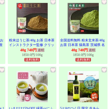
TBG-060
替わりました
 お
粉末ほうじ茶/40g お茶 日本茶
全国送料無料 粉末玄米茶/40g
産
インストラクター監修 クリッ
お茶 日本茶 猿島茶 茨城県 名
きま
クポスト 送料無料 ほうじ茶
産品 産地直送 ギフト包装でき
40g 740円
40g 740円
ト
猿島茶 さしま茶 茨城県 名産
ます 松田製茶 クリックポスト
1850.0円/100g
1850.0円/100g
品 産地直送 POD-002
POD-003
送料無料
送料無料
 1
いまだけ15%OFF 緑茶べにふ
5と0のつく日 限定 生あら