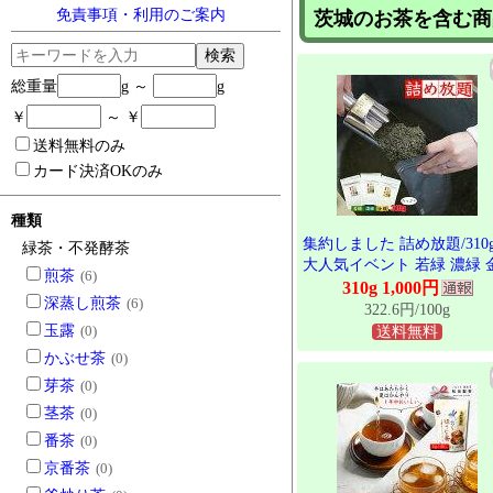
免責事項・利用のご案内
茨城のお茶を含む商
検索
総重量
g ～
g
￥
～ ￥
送料無料のみ
カード決済OKのみ
種類
集約しました 詰め放題/310
緑茶・不発酵茶
大人気イベント 若緑 濃緑 
煎茶
(6)
緑 お茶 茶葉 産地直送 送料
310g 1,000円
深蒸し煎茶
(6)
料 茨城県 たっぷり パンパ
322.6円/100g
名産 猿島茶 さしま茶 日本
玉露
(0)
送料無料
はじめてアメリカに輸出し
かぶせ茶
(0)
お茶 The first Japanese tea to
芽茶
(0)
exported to the United States
茎茶
(0)
番茶
(0)
京番茶
(0)