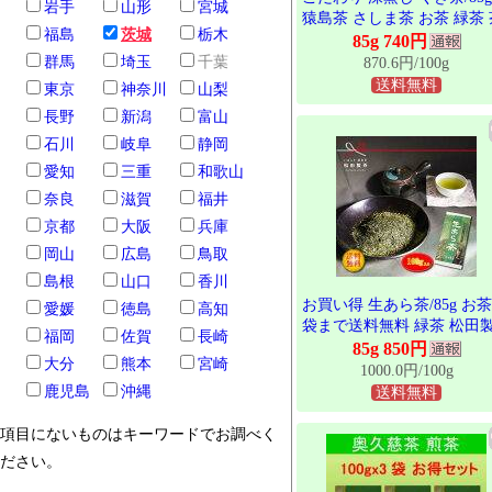
岩手
山形
宮城
猿島茶 さしま茶 お茶 緑茶 
福島
茨城
栃木
葉産地直送 送料無料 松田
85g 740円
茨城県産 日本茶インストラ
群馬
埼玉
千葉
870.6円/100g
ターが作ったお茶 ブラック
送料無料
東京
神奈川
山梨
ーチ農法 美味しい LEF-010
長野
新潟
富山
石川
岐阜
静岡
愛知
三重
和歌山
奈良
滋賀
福井
京都
大阪
兵庫
岡山
広島
鳥取
島根
山口
香川
お買い得 生あら茶/85g お茶
愛媛
徳島
高知
袋まで送料無料 緑茶 松田
福岡
佐賀
長崎
茨城県 名産品 栽培 製造 販
85g 850円
大分
熊本
宮崎
さしま茶 オフィスに 急須
1000.0円/100g
本格的 LEF-009
鹿児島
沖縄
送料無料
項目にないものはキーワードでお調べく
ださい。