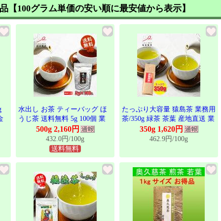
品【100グラム単価の安い順に最安値から表示】
g
水出し お茶 ティーバッグ ほ
たっぷり大容量 猿島茶 業務用
金
うじ茶 送料無料 5g 100個 業
茶/350g 緑茶 茶葉 産地直送 業
無
務用 100包入り 茨城県 さしま
務用 日本茶 深蒸し茶 深むし
500g 2,160円
350g 1,620円
ン
茶 日本茶 ブラックアーチ農法
茶 茨城 ブランド茶 たっぷり
432.0円/100g
462.9円/100g
で
簡単 美味しく 本格的 急須 贈
煎茶 国産 お値段以上 LEF-012
送料無料
た
り物 お土産 プレゼント TBG-
 be
102