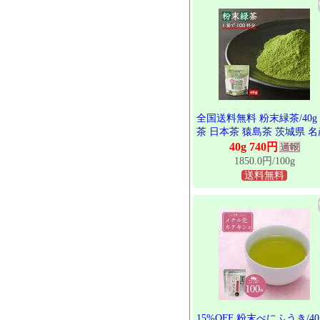
全国送料無料 粉末緑茶/40g
茶 日本茶 猿島茶 茨城県 名
品 産地直送 ギフト包装で
40g 740円
す 松田製茶 クリックポス
1850.0円/100g
POD-001
送料無料
15%OFF 粉末べにふうき/40g