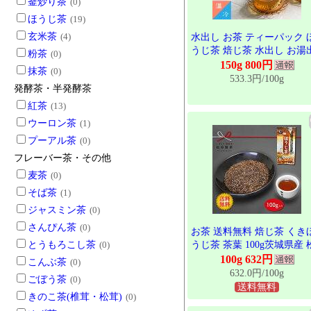
釜炒り茶
(0)
ほうじ茶
(19)
玄米茶
(4)
水出し お茶 ティーパック 
うじ茶 焙じ茶 水出し お湯
粉茶
(0)
し 5g×30個 茨城県 さしま
150g 800円
抹茶
(0)
猿島茶 日本茶 オフィス 会
533.3円/100g
発酵茶・半発酵茶
仕事 息抜き インストラク
ブラックアーチ農法 お買い
紅茶
(13)
品 お土産 贈り物 コスパ 最
ウーロン茶
(1)
TBG-003
プーアル茶
(0)
フレーバー茶・その他
麦茶
(0)
そば茶
(1)
ジャスミン茶
(0)
さんぴん茶
(0)
お茶 送料無料 焙じ茶 くき
とうもろこし茶
(0)
うじ茶 茶葉 100g茨城県産 
田製茶 名産品 子供からお
100g 632円
こんぶ茶
(0)
りまで 幅広く人気 LEF-017
632.0円/100g
ごぼう茶
(0)
送料無料
きのこ茶(椎茸・松茸)
(0)