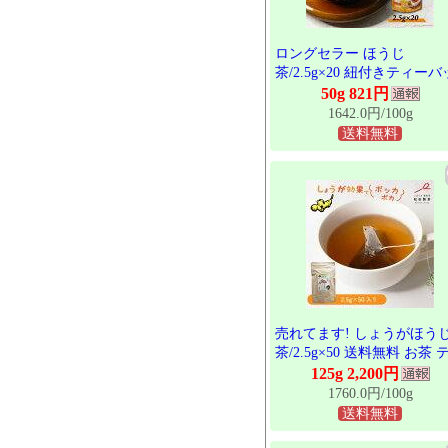
ロングセラー ほうじ
茶/2.5g×20 紐付きティーバ
グ おすすめ 茨城県 猿島茶 
50g 821円
しま茶 茨城産 紐付きだか
1642.0円/100g
ップに入れてお湯を注ぐだ
送料無料
片付けもラクチンです TBG
004
売れてます! しょうがほう
茶/2.5g×50 送料無料 お茶 
ーバッグ 茨城県 猿島茶 さ
125g 2,200円
ま茶 おすすめ品 TBG-061
1760.0円/100g
送料無料