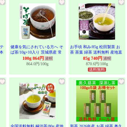
テ
健康を気にされている方へ そ
お手頃 和み/85g 松田製茶 お
日本
ば茶/10g×10入り 茨城県産 常
茶 茶葉 緑茶 送料無料 産地直
松
陸秋そば使用 柿沼製粉 × 松田
送 日本茶インストラクターが
100g 864円
85g 740円
専用
製茶 厳選 香味豊か 健康茶
作ったお茶 茨城県 猿島茶 オ
864.0円/100g
870.6円/100g
フィス 息抜き リーフ さしま
送料無料
茶 LEF-004
全国送料無料 極渋茶/80g 産地
新茶 2026年産 お茶 緑茶 奥久