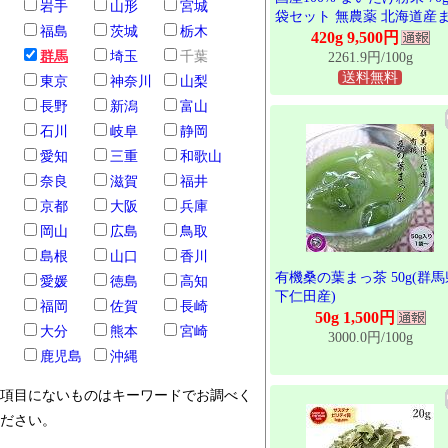
岩手
山形
宮城
袋セット 無農薬 北海道産
福島
茨城
栃木
は群馬県産 送料無料 マイ
420g 9,500円
舞茸 パウダー 舞茸粉末 舞
群馬
埼玉
千葉
2261.9円/100g
茶 まいたけ茶 健康食品 サ
送料無料
東京
神奈川
山梨
リメント セット ギフト プ
長野
新潟
富山
ゼント 母の日 父の日 2026
祝い お返し お祝い 通販
石川
岐阜
静岡
愛知
三重
和歌山
奈良
滋賀
福井
京都
大阪
兵庫
岡山
広島
鳥取
島根
山口
香川
有機桑の葉まっ茶 50g(群馬
愛媛
徳島
高知
下仁田産)
福岡
佐賀
長崎
50g 1,500円
大分
熊本
宮崎
3000.0円/100g
鹿児島
沖縄
項目にないものはキーワードでお調べく
ださい。