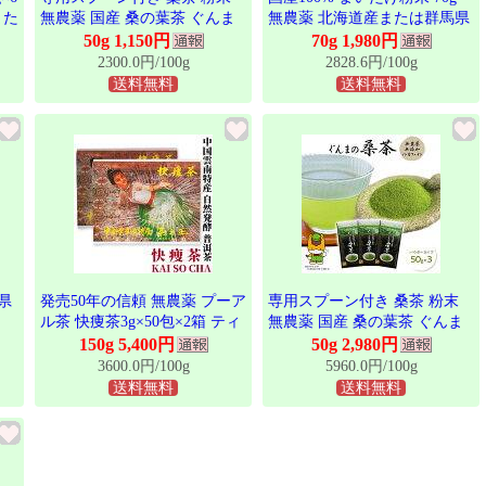
また
無農薬 国産 桑の葉茶 ぐんま
無農薬 北海道産または群馬県
タケ
の桑茶(パウダータイプ) 1袋
産 送料無料 マイタケ 舞茸 パ
50g 1,150円
70g 1,980円
茸
(50g) 健康茶 群馬県推奨品
ウダー 舞茸粉末 舞茸茶 まい
2300.0円/100g
2828.6円/100g
プ
たけ茶 健康食品 サプリメント
送料無料
送料無料
レ
セット ギフト プレゼント 母
 内
の日 父の日 2026 内祝い お返
し お祝い 通販
県
発売50年の信頼 無農薬 プーア
専用スプーン付き 桑茶 粉末
ル茶 快痩茶3g×50包×2箱 ティ
無農薬 国産 桑の葉茶 ぐんま
ーバッグ アルカリ度64 東西物
の桑茶(パウダータイプ) 3袋
150g 5,400円
50g 2,980円
産株式会社 群馬県 雲南 後発
(各50g) 健康茶 群馬県優良県
3600.0円/100g
5960.0円/100g
酵茶 プアール茶 プーアール茶
産品 ぐんまちゃん
送料無料
送料無料
ティーバッグ プーアル ぷーあ
るちゃ 美容茶 健康茶 お茶 年
間限定輸入 発売40年を超える
ロングセラー