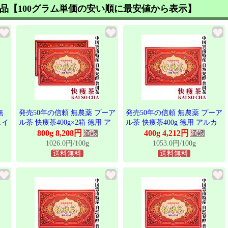
品【100グラム単価の安い順に最安値から表示】
無
発売50年の信頼 無農薬 プーア
発売50年の信頼 無農薬 プーア
ェイ
ル茶 快痩茶400g×2箱 徳用 ア
ル茶 快痩茶400g 徳用 アルカ
ルカリ度64 東西物産株式会社
リ度64 東西物産株式会社 群馬
800g 8,208円
400g 4,212円
産
群馬県 雲南 黒茶 後発酵茶 プ
県 雲南 黒茶 後発酵茶 プアー
1026.0円/100g
1053.0円/100g
み健
アール茶 プーアール茶 ティー
ル茶 プーアール茶 ティーバッ
送料無料
送料無料
 ど
バッグ プーアル ぷーあるちゃ
グ プーアル ぷーあるちゃ 美
ス茶
美容茶 健康茶 お茶 年間限定
容茶 健康茶 お茶 年間限定輸
ギ
輸入 発売40年を超えるロング
入 発売40年を超えるロングセ
セラー
ラー プーアール茶