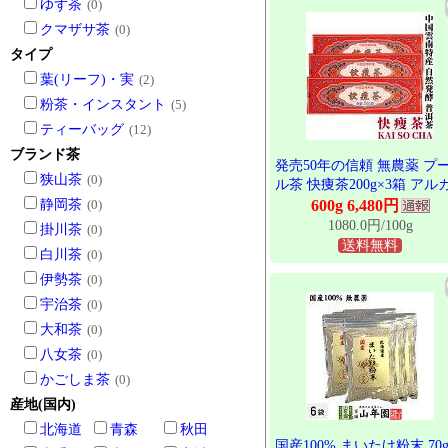
ゆず茶
(0)
入 発売40年を超えるロン
クマザサ茶
(0)
ラー プーアール茶
タイプ
葉(リーフ)・実
(2)
粉茶・インスタント
(5)
ティーバッグ
(12)
ブランド茶
発売50年の信頼 無農薬 プ
狭山茶
(0)
ル茶 快痩茶200g×3箱 アル
リ度64 東西物産株式会社 
静岡茶
(0)
600g 6,480円
県 雲南 黒茶 後発酵茶 プア
1080.0円/100g
掛川茶
(0)
ル茶 プーアール茶 ティー
送料無料
白川茶
(0)
グ プーアル ぷーあるちゃ 
伊勢茶
(0)
容茶 健康茶 お茶 年間限定
入 発売40年を超えるロン
宇治茶
(0)
ラー プーアール茶
大和茶
(0)
八女茶
(0)
かごしま茶
(0)
産地(国内)
北海道
青森
秋田
国産100% まいたけ粉末 70g