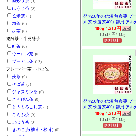
釜炒り茶
(0)
ほうじ茶
(0)
玄米茶
(0)
発売50年の信頼 無農薬 プ
ル茶 快痩茶400g 徳用 アル
粉茶
(0)
リ度64 東西物産株式会社 
400g 4,212円
抹茶
(0)
県 雲南 黒茶 後発酵茶 プア
1053.0円/100g
発酵茶・半発酵茶
ル茶 プーアール茶 ティー
送料無料
グ プーアル ぷーあるちゃ 
紅茶
(0)
容茶 健康茶 お茶 年間限定
ウーロン茶
(0)
入 発売40年を超えるロン
プーアル茶
(12)
ラー プーアール茶
フレーバー茶・その他
麦茶
(0)
そば茶
(0)
ジャスミン茶
(0)
さんぴん茶
(0)
発売50年の信頼 無農薬 プ
とうもろこし茶
(0)
ル茶 快痩茶400g 徳用 アル
リ度64 東西物産株式会社 
400g 4,212円
こんぶ茶
(0)
県 雲南 黒茶 後発酵茶 プア
1053.0円/100g
ごぼう茶
(0)
ル茶 プーアール茶 ティー
送料無料
きのこ茶(椎茸・松茸)
(0)
グ プーアル ぷーあるちゃ 
容茶 健康茶 お茶 年間限定