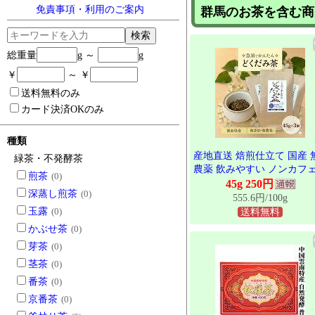
免責事項・利用のご案内
群馬のお茶を含む商
検索
総重量
g ～
g
￥
～ ￥
送料無料のみ
カード決済OKのみ
種類
産地直送 焙煎仕立て 国産 
緑茶・不発酵茶
農薬 飲みやすい ノンカフ
煎茶
(0)
ン茶 45g 粉末 乾燥どくだみ
45g 250円
深蒸し煎茶
(0)
徳島県産 静岡県産 群馬県
555.6円/100g
どくだみ茶 水出し どくだ
玉露
(0)
送料無料
康茶 国産100% 農薬不使用
かぶせ茶
(0)
くだみ 無農薬茶 デトック
芽茶
(0)
温まる 温活 冷え対策 お茶 
フト
茎茶
(0)
番茶
(0)
京番茶
(0)