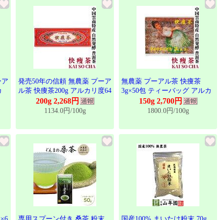
グセ
入 発売40年を超えるロングセ
輸入 発売40年を超えるロング
ラー プーアール茶
セラー
ーア
発売50年の信頼 無農薬 プーア
無農薬 プーアル茶 快痩茶
カ
ル茶 快痩茶200g アルカリ度64
3g×50包 ティーバッグ アルカ
群馬
東西物産株式会社 群馬県 雲南
リ度64 東西物産株式会社 群馬
200g 2,268円
150g 2,700円
ー
黒茶 後発酵茶 プアール茶 プ
県 雲南 黒茶 後発酵茶 プアー
1134.0円/100g
1800.0円/100g
バッ
ーアール茶 ティーバッグ プー
ル茶 プーアール茶 ティーバッ
美
アル ぷーあるちゃ 美容茶 健
グ プーアル ぷーあるちゃ 美
輸
康茶 お茶 年間限定輸入 発売
容茶 健康茶 お茶 年間限定輸
グセ
40年を超えるロングセラー プ
入 発売40年を超えるロングセ
ーアール茶
ラー プーアール茶
×6
専用スプーン付き 桑茶 粉末
国産100% まいたけ粉末 70g